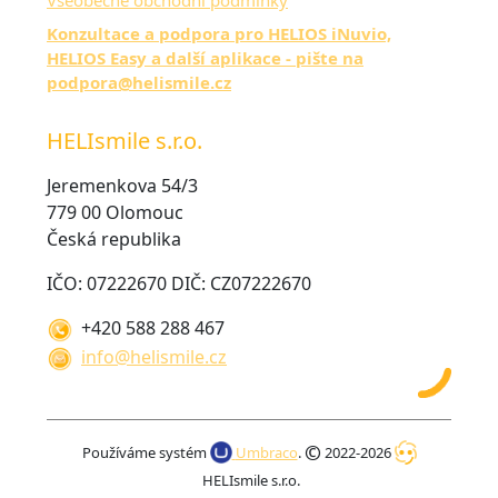
Všeobecné obchodní podmínky
Konzultace a podpora pro HELIOS iNuvio,
HELIOS Easy a další aplikace - pište na
podpora@helismile.cz
HELIsmile s.r.o.
Jeremenkova 54/3
779 00 Olomouc
Česká republika
IČO: 07222670 DIČ: CZ07222670
+420 588 288 467
info@helismile.cz
©
Používáme systém
Umbraco
.
2022-2026
HELIsmile s.r.o.