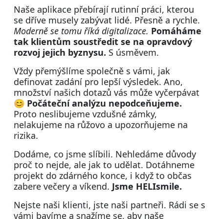
Naše aplikace přebírají rutinní práci, kterou
se dříve musely zabývat lidé. Přesně a rychle.
Moderně se tomu říká digitalizace.
Pomáháme
tak klientům soustředit se na opravdový
rozvoj jejich byznysu.
S úsměvem.
Vždy přemýšlíme společně s vámi, jak
definovat zadání pro lepší výsledek. Ano,
množství našich dotazů vás může vyčerpávat
😊
Počáteční analýzu nepodceňujeme.
Proto neslibujeme vzdušné zámky,
nelakujeme na růžovo a upozorňujeme na
rizika.
Dodáme, co jsme slíbili. Nehledáme důvody
proč to nejde, ale jak to udělat. Dotáhneme
projekt do zdárného konce, i když to občas
zabere večery a víkend.
Jsme HELIsmile.
Nejste naši klienti, jste naši partneři. Rádi se s
vámi bavíme a snažíme se, aby naše