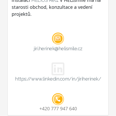
HELIOS Red
starosti obchod, konzultace a vedení
projektů.
jiri.herinek@helismile.cz
https://www.linkedin.com/in/jiriherinek/
+420 777 947 640